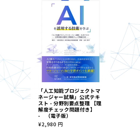
「人工知能プロジェクトマ
ネージャー試験」公式テキ
スト - 分野別要点整理 【理
解度チェック問題付き】
- （電子版）
通
¥2,980 円
常
価